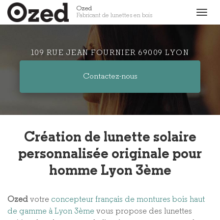
Aller
Ozed
Togg
Fabricant de lunettes en bois
au
navig
contenu
principal
109 RUE JEAN FOURNIER 69009 LYON
Contactez-
nous
Création de lunette solaire
personnalisée originale pour
homme Lyon 3ème
Ozed
votre
concepteur français de montures bois haut
de gamme à Lyon 3ème
vous propose des lunettes