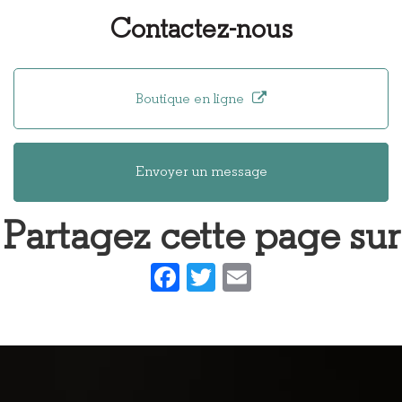
fabrication
Contactez-nous
de lunettes
en bois haut
de gamme et
design à
Boutique en ligne
Lyon
Envoyer un message
Partagez cette page sur
Facebook
Twitter
Email