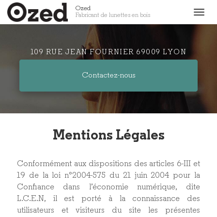
Aller
Ozed
Togg
Fabricant de lunettes en bois
au
navig
contenu
principal
109 RUE JEAN FOURNIER 69009 LYON
Contactez-
nous
Mentions Légales
Conformément aux dispositions des articles 6-III et
19 de la loi n°2004-575 du 21 juin 2004 pour la
Confiance dans l’économie numérique, dite
L.C.E.N, il est porté à la connaissance des
utilisateurs et visiteurs du site les présentes