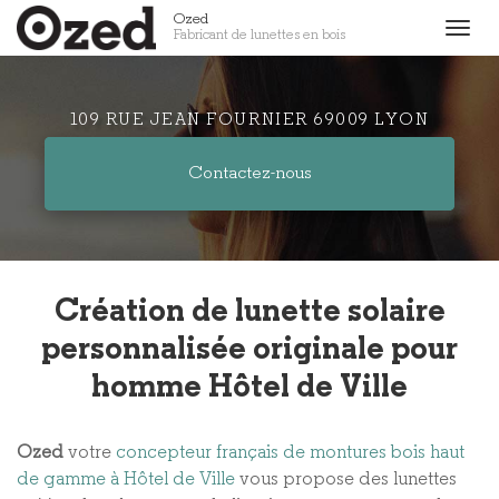
Aller
Ozed
Togg
Fabricant de lunettes en bois
au
navig
contenu
principal
109 RUE JEAN FOURNIER 69009 LYON
Contactez-
nous
Création de lunette solaire
personnalisée originale pour
homme Hôtel de Ville
Ozed
votre
concepteur français de montures bois haut
de gamme à Hôtel de Ville
vous propose des lunettes