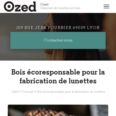
Aller
Ozed
Togg
Fabricant de lunettes en bois
au
navig
contenu
principal
109 RUE JEAN FOURNIER 69009 LYON
Contactez-
nous
Bois écoresponsable pour la
fabrication de lunettes
Ozed
>
Concept
>
Bois écoresponsable pour la fabrication de lunettes