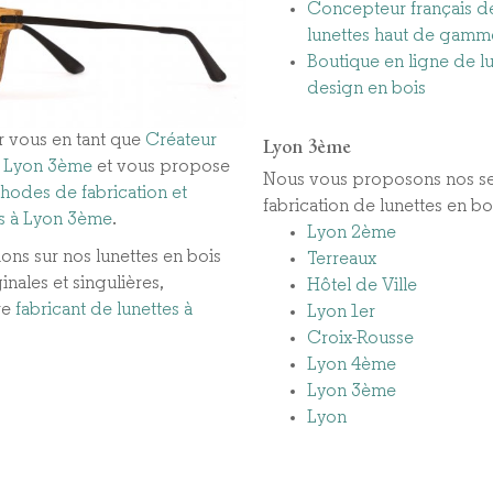
Concepteur français d
lunettes haut de gamm
Boutique en ligne de l
design en bois
r vous en tant que
Créateur
Lyon 3ème
 à Lyon 3ème
et vous propose
Nous vous proposons nos se
hodes de fabrication et
fabrication de lunettes en bo
s à Lyon 3ème​
.
Lyon 2ème
ons sur nos lunettes en bois
Terreaux
nales et singulières,
Hôtel de Ville
re
fabricant de lunettes à
Lyon 1er
Croix-Rousse
Lyon 4ème
Lyon 3ème
Lyon