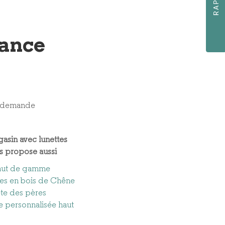
dance
e demande
asin avec lunettes
s propose aussi
haut de gamme
des en bois de Chêne
ête des pères
e personnalisée haut