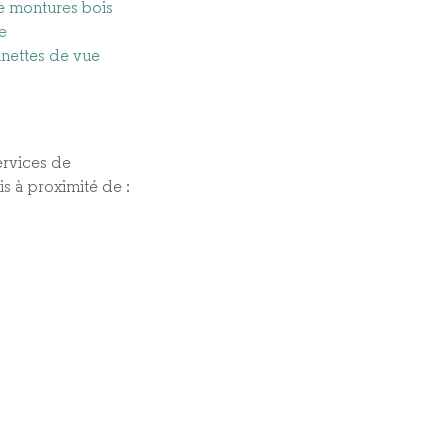
e montures bois
e
unettes de vue
rvices de
is à proximité de :