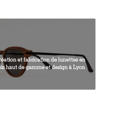
éation et fabrication de lunettes en
ois haut de gamme et design à Lyon