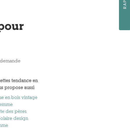
 pour
e demande
ettes tendance en
us propose aussi
ue en bois vintage
 femme
ête des pères
solaire design
emme