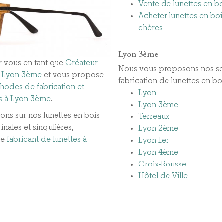
Vente de lunettes en b
Acheter lunettes en boi
chères
Lyon 3ème
r vous en tant que
Créateur
Nous vous proposons nos se
 à Lyon 3ème
et vous propose
fabrication de lunettes en bo
hodes de fabrication et
Lyon
s à Lyon 3ème​
.
Lyon 3ème
ons sur nos lunettes en bois
Terreaux
nales et singulières,
Lyon 2ème
re
fabricant de lunettes à
Lyon 1er
Lyon 4ème
Croix-Rousse
Hôtel de Ville