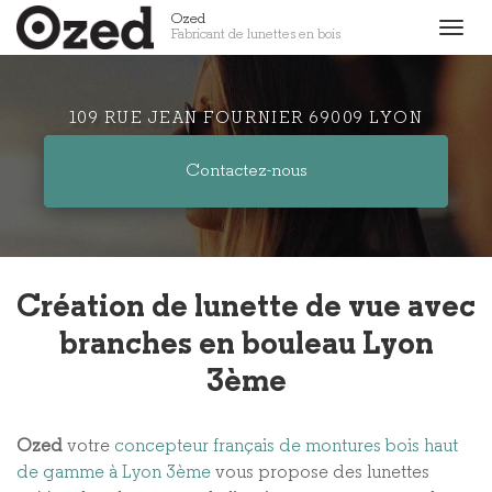
Aller
Ozed
Togg
Fabricant de lunettes en bois
au
navig
contenu
principal
109 RUE JEAN FOURNIER 69009 LYON
Contactez-
nous
Création de lunette de vue avec
branches en bouleau Lyon
3ème
Ozed
votre
concepteur français de montures bois haut
de gamme à Lyon 3ème
vous propose des lunettes