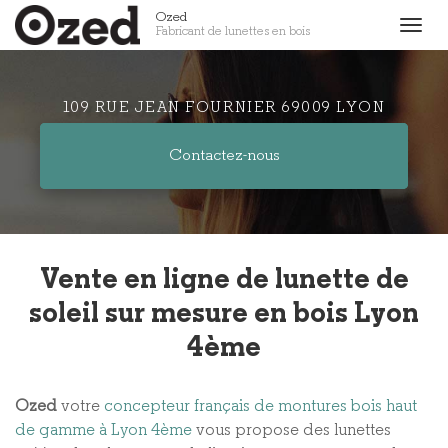
Aller
Ozed
Togg
Fabricant de lunettes en bois
au
navig
contenu
principal
109 RUE JEAN FOURNIER 69009 LYON
Contactez-
nous
Vente en ligne de lunette de
soleil sur mesure en bois Lyon
4ème
Ozed
votre
concepteur français de montures bois haut
de gamme à Lyon 4ème
vous propose des lunettes