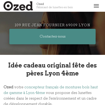
Aller
Ozed
Togg
Fabricant de lunettes en bois
au
navig
contenu
principal
109 RUE JEAN FOURNIER 69009 LYON
Contactez-
nous
Idée cadeau original fête des
pères Lyon 4ème
Ozed
votre
concepteur français de montures bois haut
de gamme à Lyon 4ème
vous propose des lunettes
créées dans le respect de l’environnement et un cadre
de développement durable.