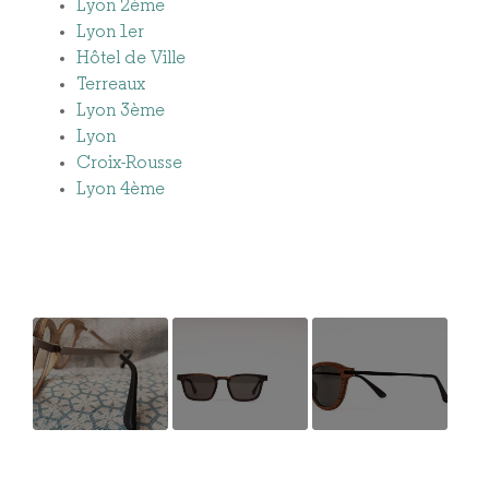
Lyon 2ème
Lyon 1er
Hôtel de Ville
Terreaux
Lyon 3ème
Lyon
Croix-Rousse
Lyon 4ème
Fabrication
Dernière
Création et
et montage
collection de
fabrication