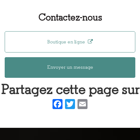
Ouverture
Fabrication
Design
nouveau
unique et
Contactez-nous
support de
original de
communication
lunettes en
web
bois
Boutique en ligne
Envoyer un message
Partagez cette page sur
Facebook
Twitter
Email