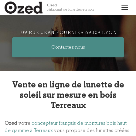
Aller
Ozed
Togg
Fabricant de lunettes en bois
au
navig
contenu
principal
109 RUE JEAN FOURNIER 69009 LYON
Contactez-
nous
Vente en ligne de lunette de
soleil sur mesure en bois
Terreaux
Ozed
votre
concepteur français de montures bois haut
de gamme à Terreaux
vous propose des lunettes créées