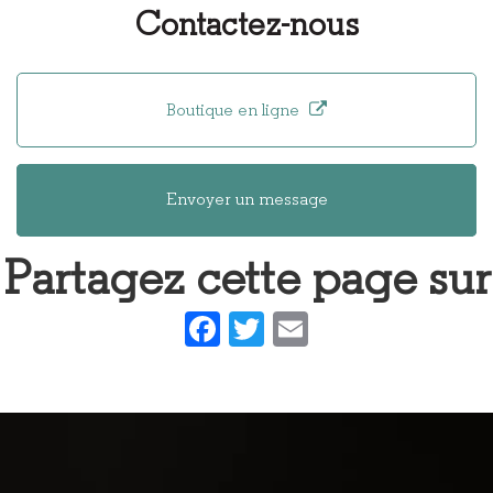
Contactez-nous
lunettes en
de lunettes
bois
éco-
responsable
en bois et
Boutique en ligne
métal à Lyon
Envoyer un message
Partagez cette page sur
Facebook
Twitter
Email