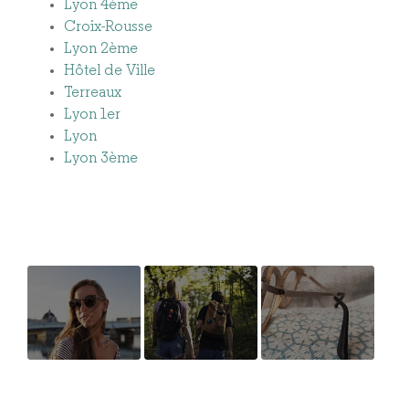
Lyon 4ème
Croix-Rousse
Lyon 2ème
Hôtel de Ville
Terreaux
Lyon 1er
Lyon
Lyon 3ème
Mannequin
Collection
Fabrication
unique de
et montage