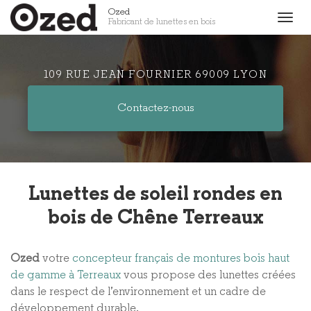
Aller
Ozed
Togg
Fabricant de lunettes en bois
au
navig
contenu
principal
109 RUE JEAN FOURNIER 69009 LYON
Contactez-
nous
Lunettes de soleil rondes en
bois de Chêne Terreaux
Ozed
votre
concepteur français de montures bois haut
de gamme à Terreaux
vous propose des lunettes créées
dans le respect de l’environnement et un cadre de
développement durable.