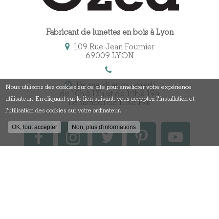
Fabricant de lunettes en bois à Lyon
109 Rue Jean Fournier
69009 LYON
Du mardi au vendredi
Nous utilisons des cookies sur ce site pour améliorer votre expérience
de 10h à 13h et de 14h à 19h
utilisateur. En cliquant sur le lien suivant, vous acceptez l'installation et
Le samedi de 11h à 19h
l'utilisation des cookies sur votre ordinateur.
OK, tout accepter
Non, plus d'informations
Contactez votre fabricant
de lunettes en bois à Lyon