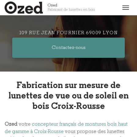
Aller
Ozed
Togg
Fabricant de lunettes en bois
au
navig
contenu
principal
109 RUE JEAN FOURNIER 69009 LYON
Contactez-
nous
Fabrication sur mesure de
lunettes de vue ou de soleil en
bois Croix-Rousse
Ozed
votre
concepteur français de montures bois haut
de gamme à Croix-Rousse
vous propose des lunettes