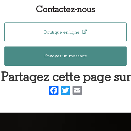
et montage
écoresponsable
Contactez-nous
de lunettes
pour la
éco-
fabrication
responsable
de lunettes
en bois et
Boutique en ligne
métal à Lyon
Envoyer un message
Partagez cette page sur
Facebook
Twitter
Email