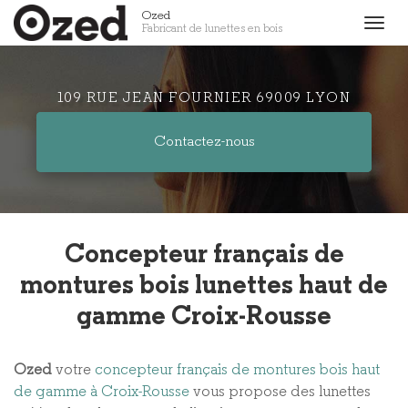
Aller
Ozed
Togg
Fabricant de lunettes en bois
au
navig
contenu
principal
109 RUE JEAN FOURNIER 69009 LYON
Contactez-
nous
Concepteur français de
montures bois lunettes haut de
gamme Croix-Rousse
Ozed
votre
concepteur français de montures bois haut
de gamme à Croix-Rousse
vous propose des lunettes