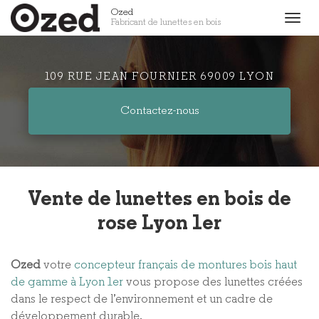
Aller
Ozed
Togg
Fabricant de lunettes en bois
au
navig
contenu
principal
109 RUE JEAN FOURNIER 69009 LYON
Contactez-
nous
Vente de lunettes en bois de
rose Lyon 1er
Ozed
votre
concepteur français de montures bois haut
de gamme à Lyon 1er
vous propose des lunettes créées
dans le respect de l’environnement et un cadre de
développement durable.