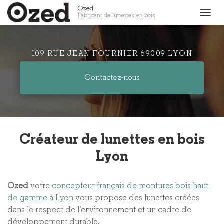
Aller
Ozed
Togg
Fabricant de lunettes en bois
au
navig
contenu
principal
109 RUE JEAN FOURNIER 69009 LYON
Contactez-
nous
Créateur de lunettes en bois
Lyon
Ozed
votre
concepteur français de montures bois haut
de gamme à Lyon
vous propose des lunettes créées
dans le respect de l’environnement et un cadre de
développement durable.