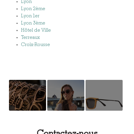
Lyon
Lyon 2ème
Lyon 1er
Lyon 3ème
Hôtel de Ville
Terreaux
Croix-Rousse
Bois
Mannequin
Ouverture
écoresponsable
nouveau
pour la
support de