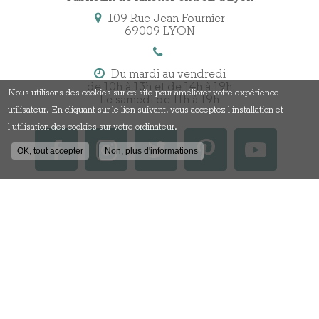
109 Rue Jean Fournier
69009 LYON
Du mardi au vendredi
de 10h à 13h et de 14h à 19h
Nous utilisons des cookies sur ce site pour améliorer votre expérience
Le samedi de 11h à 19h
utilisateur. En cliquant sur le lien suivant, vous acceptez l'installation et
l'utilisation des cookies sur votre ordinateur.
OK, tout accepter
Non, plus d'informations
Contactez votre fabricant
de lunettes en bois à Lyon